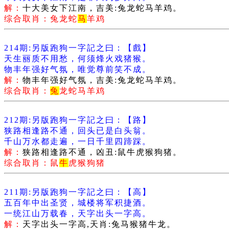
解：
十大美女下江南，吉美:兔龙蛇马羊鸡。
综合取肖：兔龙蛇
马
羊鸡
214期:另版跑狗一字記之曰：【戲】
天生丽质不用愁，何须烽火戏猪猴。
物丰年强好气氛，唯觉尊前笑不成。
解：
物丰年强好气氛，吉美:兔龙蛇马羊鸡。
综合取肖：
兔
龙蛇马羊鸡
212期:另版跑狗一字記之曰：【路】
狭路相逢路不通，回头已是白头翁。
千山万水都走遍，一日千里四蹄踩。
解：
狭路相逢路不通，凶丑:鼠牛虎猴狗猪。
综合取肖：鼠
牛
虎猴狗猪
211期:另版跑狗一字記之曰：【高】
五百年中出圣贤，城楼将军积捷酒。
一统江山万载春，天字出头一字高。
解：
天字出头一字高,天肖:兔马猴猪牛龙。