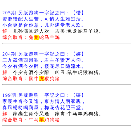
205期:另版跑狗一字記之曰：【错】
资源错配人生苦，可憐人生难过活。
小合更是合你意，儿孙满堂老人欢。
解：
儿孙满堂老人欢，吉美:兔龙蛇马羊鸡。
综合取肖：兔
龙
蛇马羊鸡
204期:另版跑狗一字記之曰：【嬉】
三九载酒西园罪，君主圣贤万人仰。
今夕有酒今夕醉，楼花尽日随流水。
解：
今夕有酒今夕醉，凶丑:鼠牛虎猴狗猪。
综合取肖：鼠牛
虎
猴狗猪
199期:另版跑狗一字記之曰：【磚】
家裹生肖今又逢，東方情人兩家親，
春風楊椅鳴鶏屋，梅花杏花照玉堂。
解：
家裹生肖今又逢，家禽:牛马羊鸡狗猪。
综合取肖：牛马
羊
鸡狗猪