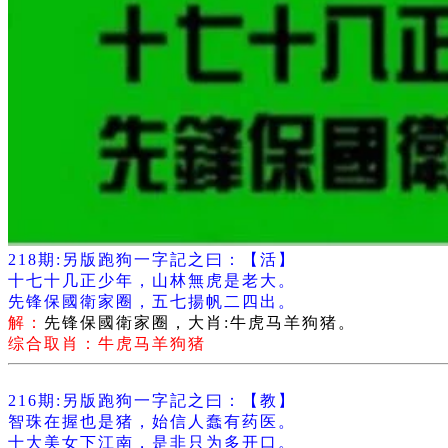
218期:另版跑狗一字記之曰：【活】
十七十几正少年，山林無虎是老大。
先锋保國衛家圈，五七揚帆二四出。
解：
先锋保國衛家圈，大肖:牛虎马羊狗猪。
综合取肖：牛虎马羊狗猪
216期:另版跑狗一字記之曰：【教】
智珠在握也是猪，始信人蠢有药医。
十大美女下江南，是非只为多开口。