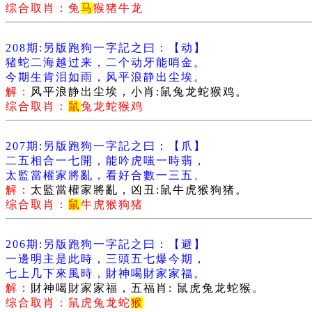
综合取肖：兔
马
猴猪牛龙
208期:另版跑狗一字記之曰：【动】
猪蛇二海越过来，二个动牙能哨金。
今期生肯泪如雨，风平浪静出尘埃。
解：
风平浪静出尘埃，小肖:鼠兔龙蛇猴鸡。
综合取肖：
鼠
兔龙蛇猴鸡
207期:另版跑狗一字記之曰：【爪】
二五相合一七開，能吟虎嗤一時翡，
太監當權家將亂，看好合數一三五、
解：
太監當權家將亂，凶丑:鼠牛虎猴狗猪。
综合取肖：
鼠
牛虎猴狗猪
206期:另版跑狗一字記之曰：【避】
一邊明主是此時，三頭五七爆今期，
七上几下來風時，財神喝財家家福。
解：
財神喝財家家福，五福肖: 鼠虎兔龙蛇猴。
综合取肖：鼠虎兔龙蛇
猴