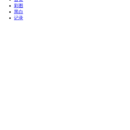
彩图
黑白
记录