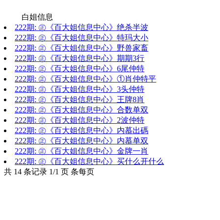
白姐信息
222期: ㊣《百大姐信息中心》绝杀半波
222期: ㊣《百大姐信息中心》特玛大小
222期: ㊣《百大姐信息中心》野兽家畜
222期: ㊣《百大姐信息中心》期期3行
222期: ㊣《百大姐信息中心》6尾仲特
222期: ㊣《百大姐信息中心》①肖仲特平
222期: ㊣《百大姐信息中心》3头仲特
222期: ㊣《百大姐信息中心》王牌8肖
222期: ㊣《百大姐信息中心》合数单双
222期: ㊣《百大姐信息中心》2波仲特
222期: ㊣《百大姐信息中心》内慕出碼
222期: ㊣《百大姐信息中心》内慕单双
222期: ㊣《百大姐信息中心》金牌一肖
222期: ㊣《百大姐信息中心》买什么开什么
共 14 条记录 1/1 页 条每页