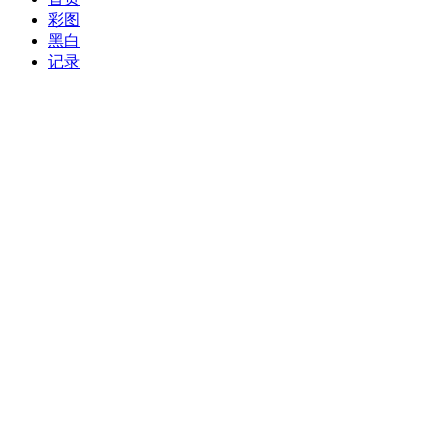
彩图
黑白
记录