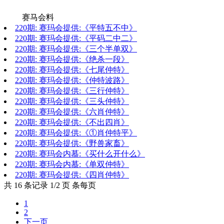
赛马会料
220期: 赛玛会提供:《平特五不中》
220期: 赛玛会提供:《平码二中二》
220期: 赛玛会提供:《三个半单双》
220期: 赛玛会提供:《绝杀一段》
220期: 赛玛会提供:《七尾仲特》
220期: 赛玛会提供:《仲特波路》
220期: 赛玛会提供:《三行仲特》
220期: 赛玛会提供:《三头仲特》
220期: 赛玛会提供:《六肖仲特》
220期: 赛玛会提供:《不出四肖》
220期: 赛玛会提供:《①肖仲特平》
220期: 赛玛会提供:《野兽家畜》
220期: 赛玛会内慕:《买什么开什么》
220期: 赛玛会内慕:《单双仲特》
220期: 赛玛会提供:《四肖仲特》
共 16 条记录 1/2 页 条每页
1
2
下一页