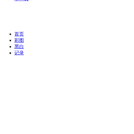
首页
彩图
黑白
记录