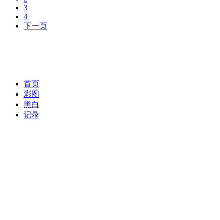
3
4
下一页
首页
彩图
黑白
记录