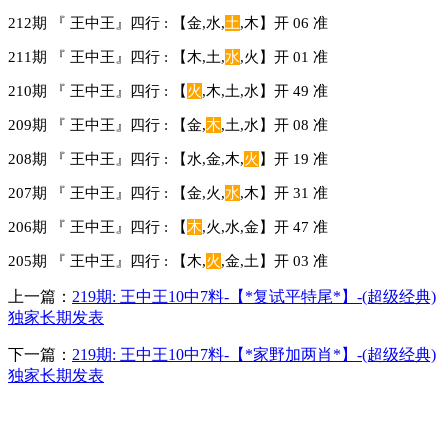
212期 『 王中王』四行 : 【金,水,
土
,木】开 06 准
211期 『 王中王』四行 : 【木,土,
水
,火】开 01 准
210期 『 王中王』四行 : 【
火
,木,土,水】开 49 准
209期 『 王中王』四行 : 【金,
木
,土,水】开 08 准
208期 『 王中王』四行 : 【水,金,木,
火
】开 19 准
207期 『 王中王』四行 : 【金,火,
水
,木】开 31 准
206期 『 王中王』四行 : 【
木
,火,水,金】开 47 准
205期 『 王中王』四行 : 【木,
火
,金,土】开 03 准
上一篇：
219期: 王中王10中7料-【*复试平特尾*】-(超级经典)
独家长期发表
下一篇：
219期: 王中王10中7料-【*家野加两肖*】-(超级经典)
独家长期发表