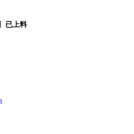
圖〗已上料
料