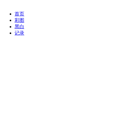
首页
彩图
黑白
记录