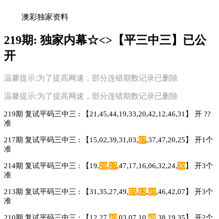
澳彩独家资料
219期: 独家内幕☆<>【平三中三】已公
开
温馨提示:为了提高网速，部分连错期数记录已删除
温馨提示:为了提高网速，部分连错期数记录已删除
219期 复试平码三中三 : 【21,45,44,19,33,20,42,12,46,31】 开 ??
准
217期 复试平码三中三 : 【15,02,39,31,03,
07
,37,47,20,25】 开1个
准
214期 复试平码三中三 : 【19,
29
,
27
,47,17,16,06,32,24,
30
】 开3个
准
213期 复试平码三中三 : 【31,35,27,49,
05
,
12
,
01
,46,42,07】 开3个
准
210期 复试平码三中三 : 【12,27,
40
,03,07,10,
48
,38,19,35】 开2个