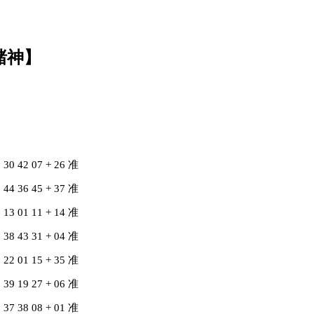
赌神】
 30 42 07 + 26 准
 44 36 45 + 37 准
13 01 11 + 14 准
 38 43 31 + 04 准
 22 01 15 + 35 准
 39 19 27 + 06 准
 37 38 08 + 01 准