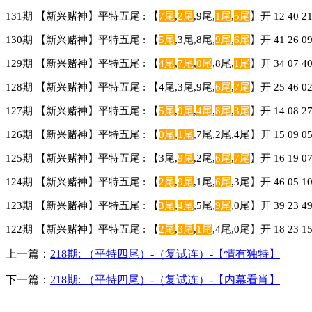
131期 【新兴赌神】平特五尾 : 【
7尾
,
2尾
,9尾,
1尾
,
5尾
】开 12 40 21
130期 【新兴赌神】平特五尾 : 【
5尾
,3尾,8尾,
9尾
,
6尾
】开 41 26 09
129期 【新兴赌神】平特五尾 : 【
4尾
,
7尾
,
0尾
,8尾,
1尾
】开 34 07 40
128期 【新兴赌神】平特五尾 : 【4尾,3尾,9尾,
6尾
,
7尾
】开 25 46 02
127期 【新兴赌神】平特五尾 : 【
5尾
,
9尾
,
4尾
,
8尾
,
3尾
】开 14 08 27
126期 【新兴赌神】平特五尾 : 【
0尾
,
1尾
,7尾,2尾,4尾】开 15 09 05 
125期 【新兴赌神】平特五尾 : 【3尾,
9尾
,2尾,
6尾
,
7尾
】开 16 19 07
124期 【新兴赌神】平特五尾 : 【
2尾
,
9尾
,1尾,
6尾
,3尾】开 46 05 10 
123期 【新兴赌神】平特五尾 : 【
3尾
,
4尾
,5尾,
9尾
,0尾】开 39 23 49 
122期 【新兴赌神】平特五尾 : 【
2尾
,
3尾
,
1尾
,4尾,0尾】开 18 23 15 
上一篇：
218期: （平特四尾）-（复试连）-【情有独特】
下一篇：
218期: （平特四尾）-（复试连）-【内幕看肖】