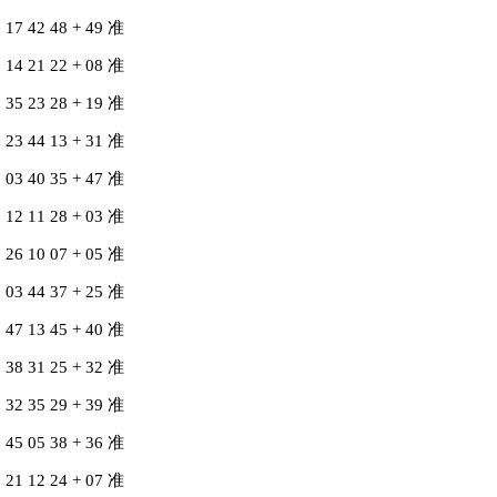
 17 42 48 + 49 准
 14 21 22 + 08 准
 35 23 28 + 19 准
23 44 13 + 31 准
03 40 35 + 47 准
 12 11 28 + 03 准
26 10 07 + 05 准
 03 44 37 + 25 准
 47 13 45 + 40 准
 38 31 25 + 32 准
32 35 29 + 39 准
 45 05 38 + 36 准
 21 12 24 + 07 准