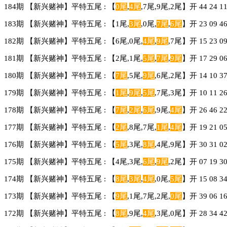
184期 【新兴赌神】平特五尾 : 【
0尾
,
4尾
,7尾,9尾,2尾】开 44 24 11 
183期 【新兴赌神】平特五尾 : 【1尾,
3尾
,0尾,
7尾
,
6尾
】开 23 09 46
182期 【新兴赌神】平特五尾 : 【6尾,0尾,
4尾
,
9尾
,7尾】开 15 23 09 
181期 【新兴赌神】平特五尾 : 【2尾,1尾,
5尾
,
7尾
,
9尾
】开 17 29 06
180期 【新兴赌神】平特五尾 : 【
7尾
,5尾,
9尾
,6尾,2尾】开 14 10 37 
179期 【新兴赌神】平特五尾 : 【
1尾
,
9尾
,
5尾
,7尾,3尾】开 10 11 26 
178期 【新兴赌神】平特五尾 : 【
7尾
,
2尾
,
6尾
,9尾,
4尾
】开 26 46 22
177期 【新兴赌神】平特五尾 : 【
2尾
,8尾,7尾,
1尾
,
4尾
】开 19 21 05
176期 【新兴赌神】平特五尾 : 【
5尾
,3尾,
8尾
,4尾,9尾】开 30 31 02 
175期 【新兴赌神】平特五尾 : 【4尾,3尾,
6尾
,
9尾
,2尾】开 07 19 30 
174期 【新兴赌神】平特五尾 : 【
8尾
,
3尾
,
4尾
,0尾,
5尾
】开 15 08 34
173期 【新兴赌神】平特五尾 : 【
9尾
,1尾,7尾,2尾,
0尾
】开 39 06 16
172期 【新兴赌神】平特五尾 : 【
8尾
,9尾,
4尾
,3尾,0尾】开 28 34 42 