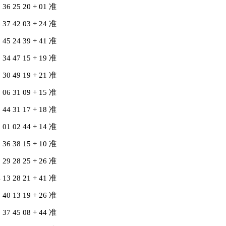
36 25 20 + 01 准
 37 42 03 + 24 准
45 24 39 + 41 准
 34 47 15 + 19 准
30 49 19 + 21 准
06 31 09 + 15 准
 44 31 17 + 18 准
 01 02 44 + 14 准
36 38 15 + 10 准
29 28 25 + 26 准
 13 28 21 + 41 准
 40 13 19 + 26 准
37 45 08 + 44 准