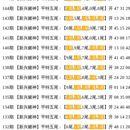
144期 【新兴赌神】平特五尾 : 【
7尾
,
6尾
,4尾,0尾,8尾】开 47 31 29 
143期 【新兴赌神】平特五尾 : 【
4尾
,5尾,
2尾
,
8尾
,
3尾
】开 13 26 18
142期 【新兴赌神】平特五尾 : 【0尾,
3尾
,
1尾
,9尾,7尾】开 45 15 26 
141期 【新兴赌神】平特五尾 : 【
8尾
,
2尾
,5尾,0尾,1尾】开 43 08 17 
140期 【新兴赌神】平特五尾 : 【
2尾
,9尾,7尾,
0尾
,
3尾
】开 13 10 42
139期 【新兴赌神】平特五尾 : 【9尾,
4尾
,7尾,
6尾
,
8尾
】开 41 45 48
138期 【新兴赌神】平特五尾 : 【
4尾
,
6尾
,3尾,7尾,
0尾
】开 38 22 06
137期 【新兴赌神】平特五尾 : 【
2尾
,
7尾
,8尾,
6尾
,3尾】开 24 20 32 
136期 【新兴赌神】平特五尾 : 【9尾,
1尾
,
5尾
,
7尾
,
4尾
】开 01 14 24
135期 【新兴赌神】平特五尾 : 【
5尾
,
9尾
,6尾,2尾,3尾】开 08 35 09 
134期 【新兴赌神】平特五尾 : 【
9尾
,
0尾
,1尾,3尾,5尾】开 24 46 40 
133期 【新兴赌神】平特五尾 : 【
4尾
,
1尾
,2尾,
7尾
,
8尾
】开 38 14 23
132期 【新兴赌神】平特五尾 : 【6尾,
1尾
,2尾,
0尾
,
5尾
】开 48 11 20