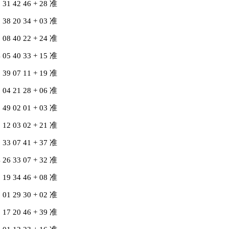
 31 42 46 + 28 准
 38 20 34 + 03 准
 08 40 22 + 24 准
05 40 33 + 15 准
 39 07 11 + 19 准
 04 21 28 + 06 准
49 02 01 + 03 准
 12 03 02 + 21 准
 33 07 41 + 37 准
 26 33 07 + 32 准
 19 34 46 + 08 准
 01 29 30 + 02 准
 17 20 46 + 39 准