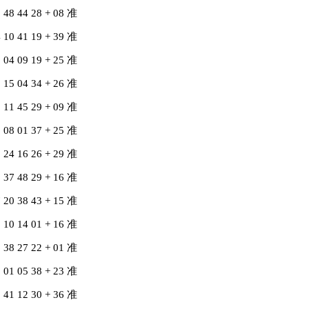
48 44 28 + 08 准
10 41 19 + 39 准
04 09 19 + 25 准
 15 04 34 + 26 准
 11 45 29 + 09 准
 08 01 37 + 25 准
24 16 26 + 29 准
37 48 29 + 16 准
20 38 43 + 15 准
 10 14 01 + 16 准
 38 27 22 + 01 准
 01 05 38 + 23 准
41 12 30 + 36 准