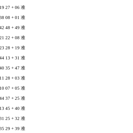
9 27 + 06 准
8 08 + 01 准
42 48 + 49 准
21 22 + 08 准
23 28 + 19 准
44 13 + 31 准
40 35 + 47 准
11 28 + 03 准
10 07 + 05 准
4 37 + 25 准
13 45 + 40 准
31 25 + 32 准
35 29 + 39 准