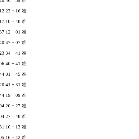
20 46 + 39 准
12 23 + 16 准
17 10 + 40 准
37 12 + 01 准
40 47 + 07 准
23 34 + 41 准
06 40 + 41 准
44 01 + 45 准
20 41 + 31 准
44 19 + 09 准
04 20 + 27 准
04 27 + 48 准
31 10 + 13 准
05 16 + 42 准