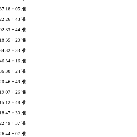
37 18 + 05 准
22 26 + 43 准
2 33 + 44 准
8 35 + 23 准
34 32 + 33 准
46 34 + 16 准
36 30 + 24 准
20 46 + 49 准
19 07 + 26 准
15 12 + 48 准
18 47 + 30 准
22 49 + 37 准
26 44 + 07 准