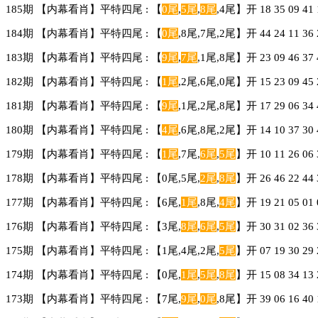
185期 【内幕看肖】平特四尾 : 【
0尾
,
5尾
,
8尾
,4尾】开 18 35 09 41 
184期 【内幕看肖】平特四尾 : 【
0尾
,8尾,7尾,2尾】开 44 24 11 36 2
183期 【内幕看肖】平特四尾 : 【
9尾
,
7尾
,1尾,8尾】开 23 09 46 37 4
182期 【内幕看肖】平特四尾 : 【
1尾
,2尾,6尾,0尾】开 15 23 09 45 2
181期 【内幕看肖】平特四尾 : 【
9尾
,1尾,2尾,8尾】开 17 29 06 34 4
180期 【内幕看肖】平特四尾 : 【
4尾
,6尾,8尾,2尾】开 14 10 37 30 4
179期 【内幕看肖】平特四尾 : 【
1尾
,7尾,
6尾
,
5尾
】开 10 11 26 06 
178期 【内幕看肖】平特四尾 : 【0尾,5尾,
2尾
,
8尾
】开 26 46 22 44 
177期 【内幕看肖】平特四尾 : 【6尾,
1尾
,8尾,
4尾
】开 19 21 05 01 
176期 【内幕看肖】平特四尾 : 【3尾,
8尾
,
6尾
,
5尾
】开 30 31 02 36 
175期 【内幕看肖】平特四尾 : 【1尾,4尾,2尾,
5尾
】开 07 19 30 29 
174期 【内幕看肖】平特四尾 : 【0尾,
1尾
,
5尾
,
8尾
】开 15 08 34 13 
173期 【内幕看肖】平特四尾 : 【7尾,
9尾
,
0尾
,8尾】开 39 06 16 40 