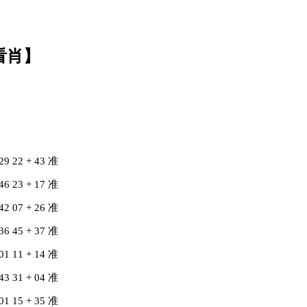
看肖】
9 22 + 43 准
46 23 + 17 准
2 07 + 26 准
36 45 + 37 准
01 11 + 14 准
43 31 + 04 准
1 15 + 35 准