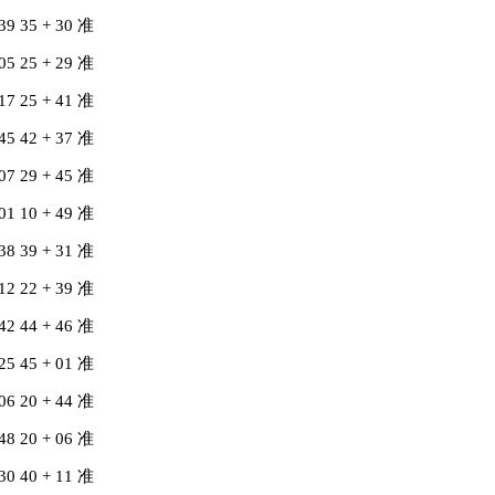
39 35 + 30 准
05 25 + 29 准
7 25 + 41 准
5 42 + 37 准
07 29 + 45 准
01 10 + 49 准
38 39 + 31 准
12 22 + 39 准
2 44 + 46 准
25 45 + 01 准
06 20 + 44 准
8 20 + 06 准
30 40 + 11 准