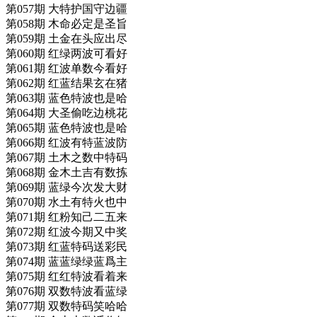
第057期 大特护国守边疆
第058期 木命必定是圣旨
第059期 土金在头应出尽
第060期 红绿两波可看好
第061期 红波单数今看好
第062期 红蓝结果玄在猪
第063期 蓝色特波也是哈
第064期 大圣偷吃边桃花
第065期 蓝色特波也是哈
第066期 红波有特蓝波防
第067期 土木之数中特码
第068期 金木土吉有数拣
第069期 蓝绿今次发大财
第070期 水土有特火也中
第071期 红粉知己二五来
第072期 红波今期又中奖
第073期 红蓝特码送彩民
第074期 蓝蓝绿绿蓝爲主
第075期 红红特波看着来
第076期 双数特波看蓝绿
第077期 双数特码笑哈哈