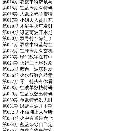
第014期 双数中特虎鼠马
第015期 红蓝今期有特码
第016期 大数之码等着猜
第017期 小姐夫人赏桂花
第018期 木能生火可发财
第019期 绿蓝两波开本期
第020期 双号特在绿红了
第021期 双数中特蓝与红
第022期 红绿今期有玄机
第023期 绿码数字在其中
第024期 火行三七尾数杀
第025期 蓝色一波双数发
第026期 火水行数合君意
第027期 零二特头有你看
第028期 红波单数找特码
第029期 红蓝双数出特码
第030期 单数特码发大财
第031期 绿蓝两波开本期
第032期 小猫棚上来偷听
第033期 火中有肖是六七
第034期 蓝蓝绿绿自己定
第035期 单数之物任你宰