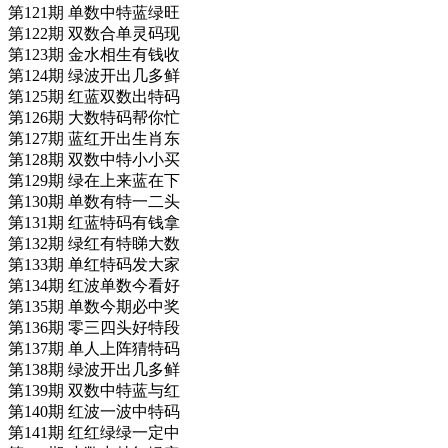
第121期 单数中特蓝绿旺
第122期 双数合单灵码现
第123期 金水相生有钱收
第124期 绿波开出几多鲜
第125期 红蓝双数出特码
第126期 大数特码帮你忙
第127期 蓝红开出生肖东
第128期 双数中特小小买
第129期 绿在上来蓝在下
第130期 单数有特一二头
第131期 红蓝特码有钱拿
第132期 绿红有特睇大数
第133期 单红特码发大家
第134期 红波单数今看好
第135期 单数今期必中奖
第136期 零三四头好特段
第137期 单人上阵猜特码
第138期 绿波开出几多鲜
第139期 双数中特蓝与红
第140期 红波一波中特码
第141期 红红绿绿一定中