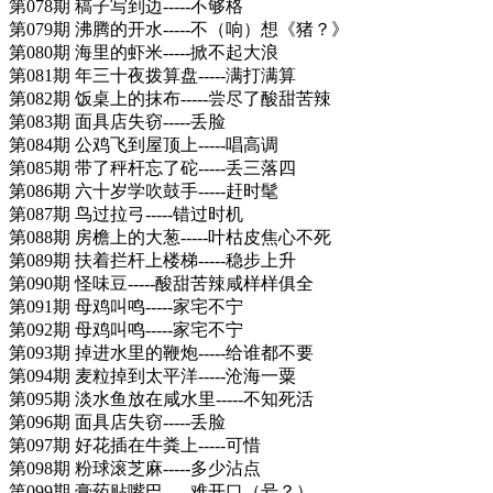
第078期 稿子写到边-----不够格
第079期 沸腾的开水-----不（响）想《猪？》
第080期 海里的虾米-----掀不起大浪
第081期 年三十夜拨算盘-----满打满算
第082期 饭桌上的抹布-----尝尽了酸甜苦辣
第083期 面具店失窃-----丢脸
第084期 公鸡飞到屋顶上-----唱高调
第085期 带了秤杆忘了砣-----丢三落四
第086期 六十岁学吹鼓手-----赶时髦
第087期 鸟过拉弓-----错过时机
第088期 房檐上的大葱-----叶枯皮焦心不死
第089期 扶着拦杆上楼梯-----稳步上升
第090期 怪味豆-----酸甜苦辣咸样样俱全
第091期 母鸡叫鸣-----家宅不宁
第092期 母鸡叫鸣-----家宅不宁
第093期 掉进水里的鞭炮-----给谁都不要
第094期 麦粒掉到太平洋-----沧海一粟
第095期 淡水鱼放在咸水里-----不知死活
第096期 面具店失窃-----丢脸
第097期 好花插在牛粪上-----可惜
第098期 粉球滚芝麻-----多少沾点
第099期 膏药贴嘴巴-----难开口（号？）