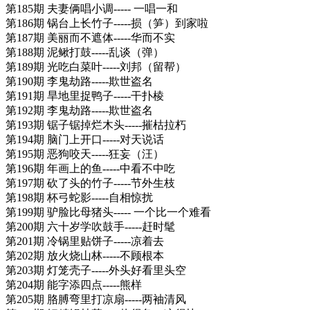
第185期 夫妻俩唱小调----- 一唱一和
第186期 锅台上长竹子-----损（笋）到家啦
第187期 美丽而不遮体-----华而不实
第188期 泥鳅打鼓-----乱谈（弹）
第189期 光吃白菜叶-----刘邦（留帮）
第190期 李鬼劫路-----欺世盗名
第191期 旱地里捉鸭子-----干扑棱
第192期 李鬼劫路-----欺世盗名
第193期 锯子锯掉烂木头-----摧枯拉朽
第194期 脑门上开口-----对天说话
第195期 恶狗咬天-----狂妄（汪）
第196期 年画上的鱼-----中看不中吃
第197期 砍了头的竹子-----节外生枝
第198期 杯弓蛇影-----自相惊扰
第199期 驴脸比母猪头----- 一个比一个难看
第200期 六十岁学吹鼓手-----赶时髦
第201期 冷锅里贴饼子-----凉着去
第202期 放火烧山林-----不顾根本
第203期 灯笼壳子-----外头好看里头空
第204期 能字添四点-----熊样
第205期 胳膊弯里打凉扇-----两袖清风