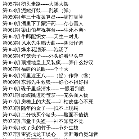
第057期 鹅头走路-----大摇大摆
第058期 泥鳅打鼓-----乱谈（弹）
第059期 年三十夜拨算盘-----满打满算
第060期 酒里下了蒙汗药-----存心害人
第061期 梁山伯与祝英台-----生死不离~
第062期 牛郎配织女-----天生一对儿
第063期 风水先生唱大曲-----阴阳怪调
第064期 爆米花沏茶-----泡汤了
第065期 灯笼壳子-----外头好看里头空
第066期 顶撞地皇上又装疯-----算什么好汉
第067期 福建的龙眼-----个子大
第068期 河里逮王八-----（捉）作弊（鳖）
第069期 东郭先生救狼-----好心不得好报
第070期 碟子里盛清水----- 一眼看到底
第071期 蛤蟆跳进粉笸箩-----充头面人物
第072期 房檐上的大葱-----叶枯皮焦心不死
第073期 隔年的金子-----抵不上现铜
第074期 二分钱买个猪头-----脸面不值钱
第075期 庙堂里失盗-----神不知鬼不觉
第076期 砍了头的竹子-----节外生枝
第077期 雷婆找龙王谈心-----天涯海角觅知音