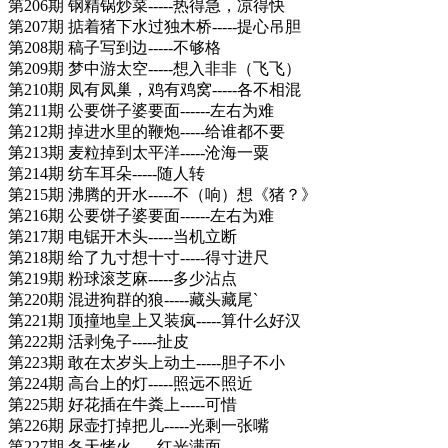
第206期 钢精锅炒菜-----热得急，凉得快
第207期 掂着猪下水过独木桥-----提心吊胆
第208期 稿子写到边-----不够格
第209期 梦中游太空-----想入非非（飞飞）
第210期 凤有凤巢，鸡有鸡窝-----各不相混
第211期 公要饼子婆要面------左右为难
第212期 掉进水里的鞭炮-----给谁都不要
第213期 麦粒掉到太平洋-----沧海一粟
第214期 纺车耳朵-----随人转
第215期 沸腾的开水-----不（响）想《猪？》
第216期 公要饼子婆要面------左右为难
第217期 电锯开木头-----当机立断
第218期 给了九寸想十寸-----得寸进尺
第219期 粉球滚芝麻-----多少沾点
第220期 混进狗群的狼-----藏头藏尾`
第221期 顶撞地皇上又装疯-----算什么好汉
第222期 活剥兔子-----扯皮
第223期 敢在太岁头上动土-----胆子不小
第224期 高台上的灯-----照远不照近
第225期 好花插在牛粪上-----可惜
第226期 尿壶打掉把儿-----光剩一张嘴
第227期 冬天烤火-----红光满面