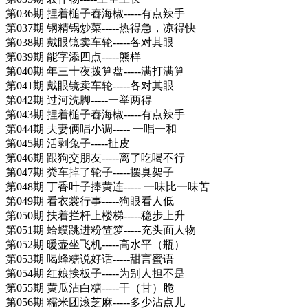
第036期 捏着槌子舂海椒-----有点辣手
第037期 钢精锅炒菜-----热得急，凉得快
第038期 戴眼镜卖车轮-----各对其眼
第039期 能字添四点-----熊样
第040期 年三十夜拨算盘-----满打满算
第041期 戴眼镜卖车轮-----各对其眼
第042期 过河洗脚-----一举两得
第043期 捏着槌子舂海椒-----有点辣手
第044期 夫妻俩唱小调----- 一唱一和
第045期 活剥兔子-----扯皮
第046期 跟狗交朋友-----离了吃喝不行
第047期 粪车掉了轮子-----摆臭架子
第048期 丁香叶子捧黄连----- 一味比一味苦
第049期 看衣裳行事-----狗眼看人低
第050期 扶着拦杆上楼梯-----稳步上升
第051期 蛤蟆跳进粉笸箩-----充头面人物
第052期 暖壶坐飞机-----高水平（瓶）
第053期 喝蜂糖说好话-----甜言蜜语
第054期 红娘挨板子-----为别人担不是
第055期 黄瓜沾白糖-----干（甘）脆
第056期 糯米团滚芝麻-----多少沾点儿