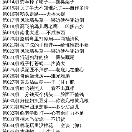
第014期 粪车掉了轮子-----摆臭架子
第015期 哭了半天不知谁死了-----自作多情
第016期 鹅头走路-----大摇大摆
第017期 风吹墙头草-----哪边硬往哪边倒
第018期 高飞的鸟儿遇老鹰-----凶多吉少
第019期 南北大道-----不成东西
第020期 胳膊弯里打凉扇-----两袖清风
第021期 拉了弦的手榴弹-----给谁谁都不要
第022期 风吹墙头草-----哪边硬往哪边倒
第023期 混进狗群的狼-----藏头藏尾
第024期 棍子打苍蝇-----声势大
第025期 垛泥匠不拜佛-----老底儿在他心
第026期 哥俩坐班房-----难兄难弟
第027期 黄瓜沾白糖-----干（甘）脆
第028期 哈哈镜照人-----看不出真相
第029期 二分钱买个猪头-----脸面不值钱
第030期 好媳妇抓豆芽-----你说几根就几根
第031期 糯米团滚芝麻-----多少沾点儿
第032期 临老学吹打-----心有余而力不足
第033期 楠木当柴烧-----不识货
第034期 棉花店里没棉花-----空谈（弹）
第035期 农作物-----土生土长