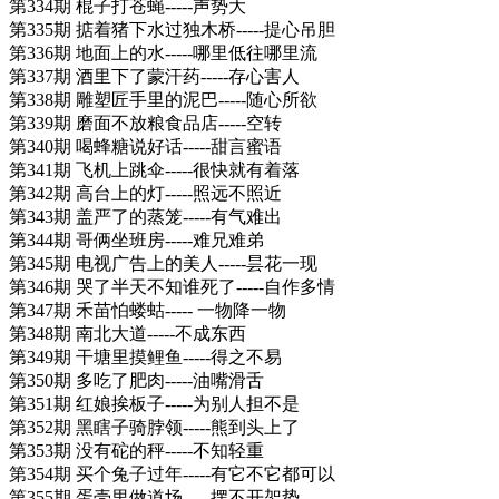
第334期 棍子打苍蝇-----声势大
第335期 掂着猪下水过独木桥-----提心吊胆
第336期 地面上的水-----哪里低往哪里流
第337期 酒里下了蒙汗药-----存心害人
第338期 雕塑匠手里的泥巴-----随心所欲
第339期 磨面不放粮食品店-----空转
第340期 喝蜂糖说好话-----甜言蜜语
第341期 飞机上跳伞-----很快就有着落
第342期 高台上的灯-----照远不照近
第343期 盖严了的蒸笼-----有气难出
第344期 哥俩坐班房-----难兄难弟
第345期 电视广告上的美人-----昙花一现
第346期 哭了半天不知谁死了-----自作多情
第347期 禾苗怕蝼蛄----- 一物降一物
第348期 南北大道-----不成东西
第349期 干塘里摸鲤鱼-----得之不易
第350期 多吃了肥肉-----油嘴滑舌
第351期 红娘挨板子-----为别人担不是
第352期 黑瞎子骑脖领-----熊到头上了
第353期 没有砣的秤-----不知轻重
第354期 买个兔子过年-----有它不它都可以
第355期 蛋壳里做道场-----摆不开架势