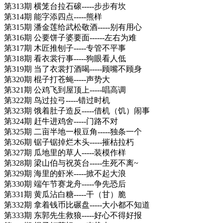
第313期 横笼台拉石磙-----步步有坎
第314期 能字添四点-----熊样
第315期 潘金莲给武松敬酒-----别有用心
第316期 公要饼子婆要面------左右为难
第317期 木匠推刨子-----专管不平事
第318期 看衣裳行事-----狗眼看人低
第319期 当了衣裳打酒喝-----顾嘴不顾身
第320期 棍子打苍蝇-----声势大
第321期 公鸡飞到屋顶上-----唱高调
第322期 鸟过拉弓-----错过时机
第323期 饿着肚子造反-----借机（饥）闹事
第324期 赶牛进鸡舍-----门路不对
第325期 二亩半地一根豆角-----独条一个
第326期 锯子锯掉烂木头-----摧枯拉朽
第327期 瓜地里的草人-----装模作样
第328期 梁山伯与祝英台-----生死不离~
第329期 海里的虾米-----掀不起大浪
第330期 端午节赛龙舟-----争先恐后
第331期 黄瓜沾白糖-----干（甘）脆
第332期 拿着钱币比碾盘-----大小都不知道
第333期 东郭先生救狼-----好心不得好报