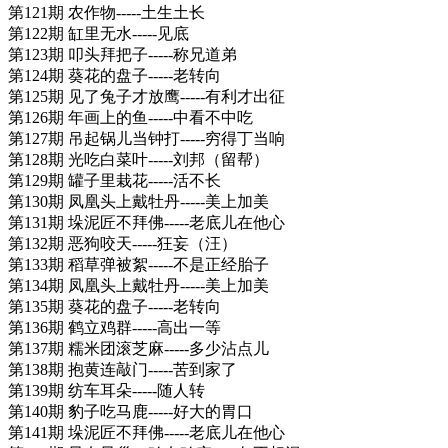
第121期 农作物-----土生土长
第122期 缸里无水-----见底
第123期 叩头拜把子-----称兄道弟
第124期 葵花的盘子-----老转向
第125期 见了兔子才放鹰-----有利才出征
第126期 年画上的鱼-----中看不中吃
第127期 吊起锅儿当钟打-----穷得丁当响
第128期 光吃白菜叶-----刘邦（留帮）
第129期 罐子里栽花-----活不长
第130期 凤凰头上戴牡丹-----美上加美
第131期 垛泥匠不拜佛-----老底儿在他心
第132期 恶狗咬天-----狂妄（汪）
第133期 稻草弹被絮-----不是正经胎子
第134期 凤凰头上戴牡丹-----美上加美
第135期 葵花的盘子-----老转向
第136期 鹤立鸡群-----高出一等
第137期 糯米团滚芝麻-----多少沾点儿
第138期 抱黄连敲门-----苦到家了
第139期 纺车耳朵-----随人转
第140期 豹子吃马鹿-----好大的胃口
第141期 垛泥匠不拜佛-----老底儿在他心