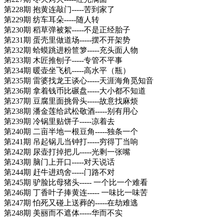
第228期 抱黄连敲门-----苦到家了
第229期 纺车耳朵-----随人转
第230期 稻草弹被絮-----不是正经胎子
第231期 蛋壳里做道场-----摆不开架势
第232期 蛤蟆跳进粉笸箩-----充头面人物
第233期 木匠推刨子-----专管不平事
第234期 暖壶坐飞机-----高水平（瓶）
第235期 雷婆找龙王谈心-----天涯海角觅知音
第236期 拿着钱币比碾盘-----大小都不知道
第237期 豆腐里面挑骨头-----故意找麻烦
第238期 潘金莲给武松敬酒-----别有用心
第239期 冷锅里贴饼子-----凉着去
第240期 二亩半地一根豆角-----独条一个
第241期 吊起锅儿当钟打-----穷得丁当响
第242期 尿壶打掉把儿-----光剩一张嘴
第243期 脑门上开口-----对天说话
第244期 赶牛进鸡舍-----门路不对
第245期 驴脸比母猪头----- 一个比一个难看
第246期 丁香叶子捧黄连----- 一味比一味苦
第247期 怕死又碰上送葬的-----在劫难逃
第248期 美丽而不遮体-----华而不实