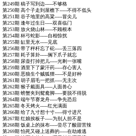
第249期 稿子写到边-----不够格
第250期 高个子走到屋檐下-----不得不低头
第251期 谷子地里的高粱-----冒尖儿
第252期 逢年过生日-----双喜临门
第253期 放火烧山林-----不顾根本
第254期 杯弓蛇影-----自相惊扰
第255期 缸里无水-----见底
第256期 带了秤杆忘了砣-----丢三落四
第257期 耗子算卦-----搁下爪子就忘
第258期 尿壶打掉把儿-----光剩一张嘴
第259期 酒里下了蒙汗药-----存心害人
第260期 恶狼生个贼狐狸-----不是好种
第261期 胡子眉毛一把抓-----无主次
第262期 猴子戴面具-----人面兽心
第263期 螃蟹夹到鸳鸯脚-----要脱不得脱
第264期 端午节赛龙舟-----争先恐后
第265期 冬天烤火-----红光满面
第266期 给了九寸想十寸-----得寸进尺
第267期 红娘挨板子-----为别人担不是
第268期 饭桌上的抹布-----尝尽了酸甜苦辣
第269期 怕死又碰上送葬的-----在劫难逃