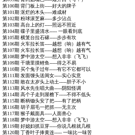
第100期 背门板上街-----好大的牌子
第101期 沤烂的木头-----难成材
第102期 粉球滚芝麻-----多少沾点
第103期 高台上的灯-----照远不照近
第104期 碟子里盛清水----- 一眼看到底
第105期 横笼台拉石磙-----步步有坎
第106期 火车拉长笛-----越想（响）越有气
第107期 火车拉长笛-----越想（响）越有气
第108期 梦中游太空-----想入非非（飞飞）
第109期 干塘里摸鲤鱼-----得之不易
第110期 买个兔子过年-----有它不它都可以
第111期 发面馒头送闺女-----实心实意
第112期 敢在太岁头上动土-----胆子不小
第113期 风水先生唱大曲-----阴阳怪调
第114期 高个子走到屋檐下-----不得不低头
第115期 断柄锄头安了把-----有了把柄
第116期 胡子眉毛一把抓-----无主次
第117期 猴子戴面具-----人面兽心
第118期 梦中游太空-----想入非非（飞飞）
第119期 好媳妇抓豆芽-----你说几根就几根
第120期 丁香叶子捧黄连----- 一味比一味苦