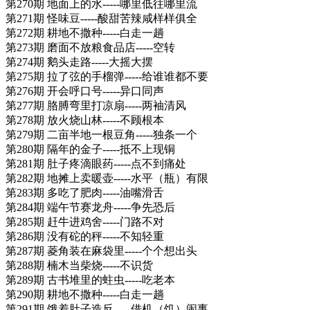
第270期 地面上的水-----哪里低往哪里流
第271期 怪味豆-----酸甜苦辣咸样样俱全
第272期 耕地不撒种-----白走一趟
第273期 磨面不放粮食品店-----空转
第274期 鹅头走路-----大摇大摆
第275期 拉了弦的手榴弹-----给谁谁都不要
第276期 开会呼口号-----异口同声
第277期 胳膊弯里打凉扇-----两袖清风
第278期 放火烧山林-----不顾根本
第279期 二亩半地一根豆角-----独条一个
第280期 隔年的金子-----抵不上现铜
第281期 肚子疼滴眼药-----点不到痛处
第282期 地摊上卖暖壶-----水平（瓶）有限
第283期 多吃了肥肉-----油嘴滑舌
第284期 端午节赛龙舟-----争先恐后
第285期 赶牛进鸡舍-----门路不对
第286期 没有砣的秤-----不知轻重
第287期 菱角装在麻袋里-----个个想出头
第288期 楠木当柴烧-----不识货
第289期 古书堆里的蛀虫-----吃老本
第290期 耕地不撒种-----白走一趟
第291期 饿着肚子造反-----借机（饥）闹事