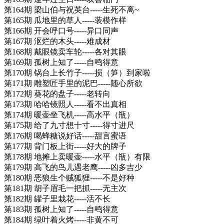
第164期 梁山伯与祝英台-----生死不离~
第165期 瓜地里的草人-----装模作样
第166期 开会呼口号-----异口同声
第167期 沤烂的木头-----难成材
第168期 戴眼镜卖车轮-----各对其眼
第169期 孤树上知了-----自鸣得意
第170期 锅台上长竹子-----损（笋）到家啦
第171期 雕塑匠手里的泥巴-----随心所欲
第172期 葵花的盘子-----老转向
第173期 哈哈镜照人-----看不出真相
第174期 暖壶坐飞机-----高水平（瓶）
第175期 给了九寸想十寸-----得寸进尺
第176期 喝蜂糖说好话-----甜言蜜语
第177期 背门板上街-----好大的牌子
第178期 地摊上卖暖壶-----水平（瓶）有限
第179期 高飞的鸟儿遇老鹰-----凶多吉少
第180期 恶狼生个贼狐狸-----不是好种
第181期 胡子眉毛一把抓-----无主次
第182期 罐子里栽花-----活不长
第183期 孤树上知了-----自鸣得意
第184期 绿叶着火烤-----非黄不可