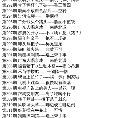
第292期 带了秤杆忘了砣-----丢三落四
第293期 磨面不放粮食品店-----空转
第294期 过河洗脚-----一举两得
第295期 二分钱买个猪头-----脸面不值钱
第296期 广东人唱京戏-----南腔北调
第297期 沸腾的开水-----不（响）想《猪？》
第298期 隔年的金子-----抵不上现铜
第299期 叩头拜把子-----称兄道弟
第300期 绿叶着火烤-----非黄不可
第301期 狗熊捧刺猬-----遇上棘手事
第302期 广东人唱京戏-----南腔北调
第303期 掂着猪下水过独木桥-----提心吊胆
第304期 禾苗怕蝼蛄----- 一物降一物
第305期 锅台上长竹子-----损（笋）到家啦
第306期 飞机上跳伞-----很快就有着落
第307期 电视广告上的美人-----昙花一现
第308期 跟狗交朋友-----离了吃喝不行
第309期 耗子算卦-----搁下爪子就忘
第310期 风吹墙头草-----哪边硬往哪边倒
第311期 好花插在牛粪上-----可惜
第312期 狗熊捧刺猬-----遇上棘手事