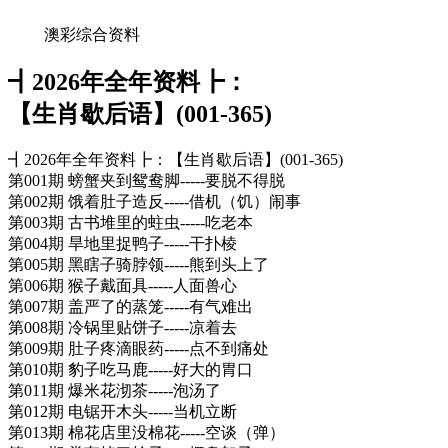
澳彩综合资料
┫
2026年全年资料┣：
【生肖歇后语】(001-365)
┫2026年全年资料┣：【生肖歇后语】(001-365)
第001期 螃蟹夹到鸳鸯脚-----要脱不得脱
第002期 饿着肚子造反-----借机（饥）闹事
第003期 古书堆里的蛀虫-----吃老本
第004期 旱地里捉鸭子-----干扑棱
第005期 黑瞎子骑脖领-----熊到头上了
第006期 猴子戴面具-----人面兽心
第007期 盖严了的蒸笼-----有气难出
第008期 冷锅里贴饼子-----凉着去
第009期 肚子疼滴眼药-----点不到痛处
第010期 豹子吃马鹿-----好大的胃口
第011期 爆米花沏茶-----泡汤了
第012期 电锯开木头-----当机立断
第013期 棉花店里没棉花-----空谈（弹）