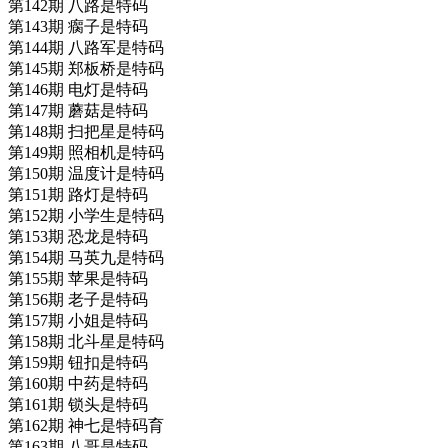
第142期 八路是特码
第143期 瘸子是特码
第144期 八路军是特码
第145期 郑板桥是特码
第146期 电灯是特码
第147期 蘑菇是特码
第148期 扫把星是特码
第149期 照相机是特码
第150期 温度计是特码
第151期 路灯是特码
第152期 小学生是特码
第153期 恐龙是特码
第154期 马英九是特码
第155期 苹果是特码
第156期 老子是特码
第157期 小姐是特码
第158期 北斗星是特码
第159期 钮扣是特码
第160期 中药是特码
第161期 锁头是特码
第162期 神七是特码育
第163期 八哥是特码