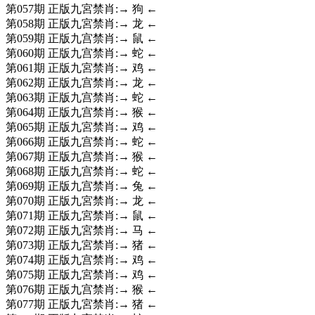
第057期 正版九宮禁肖:→ 狗 ←
第058期 正版九宮禁肖:→ 龙 ←
第059期 正版九宫禁肖:→ 鼠 ←
第060期 正版九宫禁肖:→ 蛇 ←
第061期 正版九宮禁肖:→ 鸡 ←
第062期 正版九宫禁肖:→ 龙 ←
第063期 正版九宫禁肖:→ 蛇 ←
第064期 正版九宫禁肖:→ 猴 ←
第065期 正版九宮禁肖:→ 鸡 ←
第066期 正版九宫禁肖:→ 蛇 ←
第067期 正版九宫禁肖:→ 猴 ←
第068期 正版九宫禁肖:→ 蛇 ←
第069期 正版九宫禁肖:→ 兔 ←
第070期 正版九宮禁肖:→ 龙 ←
第071期 正版九宮禁肖:→ 鼠 ←
第072期 正版九宮禁肖:→ 马 ←
第073期 正版九宮禁肖:→ 猪 ←
第074期 正版九宫禁肖:→ 鸡 ←
第075期 正版九宮禁肖:→ 鸡 ←
第076期 正版九宫禁肖:→ 猴 ←
第077期 正版九宮禁肖:→ 猪 ←