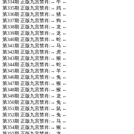
第334期 正版九宫禁肖:→ 牛 ←
第335期 正版九宮禁肖:→ 鸡 ←
第336期 正版九宫禁肖:→ 猪 ←
第337期 正版九宫禁肖:→ 狗 ←
第338期 正版九宫禁肖:→ 龙 ←
第339期 正版九宮禁肖:→ 龙 ←
第340期 正版九宫禁肖:→ 蛇 ←
第341期 正版九宮禁肖:→ 马 ←
第342期 正版九宫禁肖:→ 虎 ←
第343期 正版九宮禁肖:→ 猴 ←
第344期 正版九宫禁肖:→ 蛇 ←
第345期 正版九宫禁肖:→ 羊 ←
第346期 正版九宮禁肖:→ 兔 ←
第347期 正版九宮禁肖:→ 猴 ←
第348期 正版九宮禁肖:→ 猴 ←
第349期 正版九宫禁肖:→ 龙 ←
第350期 正版九宫禁肖:→ 兔 ←
第351期 正版九宮禁肖:→ 鼠 ←
第352期 正版九宫禁肖:→ 兔 ←
第353期 正版九宮禁肖:→ 马 ←
第354期 正版九宮禁肖:→ 猴 ←
第355期 正版九宫禁肖:→ 龙 ←