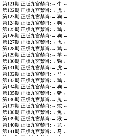
第121期 正版九宫禁肖:→ 牛 ←
第122期 正版九宫禁肖:→ 虎 ←
第123期 正版九宮禁肖:→ 狗 ←
第124期 正版九宮禁肖:→ 狗 ←
第125期 正版九宫禁肖:→ 鸡 ←
第126期 正版九宮禁肖:→ 狗 ←
第127期 正版九宮禁肖:→ 虎 ←
第128期 正版九宫禁肖:→ 鸡 ←
第129期 正版九宮禁肖:→ 羊 ←
第130期 正版九宮禁肖:→ 狗 ←
第131期 正版九宫禁肖:→ 虎 ←
第132期 正版九宫禁肖:→ 马 ←
第133期 正版九宫禁肖:→ 鸡 ←
第134期 正版九宫禁肖:→ 狗 ←
第135期 正版九宮禁肖:→ 猪 ←
第136期 正版九宫禁肖:→ 兔 ←
第137期 正版九宫禁肖:→ 蛇 ←
第138期 正版九宫禁肖:→ 兔 ←
第139期 正版九宮禁肖:→ 猴 ←
第140期 正版九宫禁肖:→ 龙 ←
第141期 正版九宫禁肖:→ 马 ←