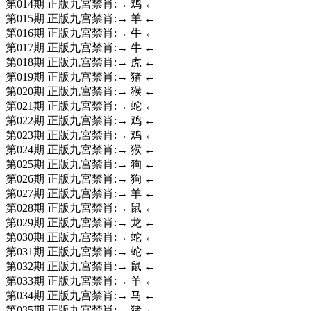
第014期 正版九宮禁肖:→ 鸡 ←
第015期 正版九宮禁肖:→ 羊 ←
第016期 正版九宮禁肖:→ 牛 ←
第017期 正版九宫禁肖:→ 牛 ←
第018期 正版九宫禁肖:→ 虎 ←
第019期 正版九宫禁肖:→ 猪 ←
第020期 正版九宮禁肖:→ 猴 ←
第021期 正版九宮禁肖:→ 蛇 ←
第022期 正版九宫禁肖:→ 鸡 ←
第023期 正版九宮禁肖:→ 鸡 ←
第024期 正版九宮禁肖:→ 猴 ←
第025期 正版九宮禁肖:→ 狗 ←
第026期 正版九宮禁肖:→ 狗 ←
第027期 正版九宫禁肖:→ 羊 ←
第028期 正版九宮禁肖:→ 鼠 ←
第029期 正版九宮禁肖:→ 龙 ←
第030期 正版九宫禁肖:→ 蛇 ←
第031期 正版九宮禁肖:→ 蛇 ←
第032期 正版九宮禁肖:→ 鼠 ←
第033期 正版九宮禁肖:→ 羊 ←
第034期 正版九宫禁肖:→ 马 ←
第035期 正版九宫禁肖:→ 猪 ←