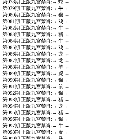
第078期 正版九宮禁肖:→ 蛇 ←
第079期 正版九宫禁肖:→ 牛 ←
第080期 正版九宫禁肖:→ 猴 ←
第081期 正版九宫禁肖:→ 鸡 ←
第082期 正版九宮禁肖:→ 牛 ←
第083期 正版九宮禁肖:→ 猪 ←
第084期 正版九宮禁肖:→ 牛 ←
第085期 正版九宫禁肖:→ 鸡 ←
第086期 正版九宫禁肖:→ 龙 ←
第087期 正版九宮禁肖:→ 龙 ←
第088期 正版九宫禁肖:→ 羊 ←
第089期 正版九宮禁肖:→ 虎 ←
第090期 正版九宮禁肖:→ 猴 ←
第091期 正版九宫禁肖:→ 鼠 ←
第092期 正版九宫禁肖:→ 猴 ←
第093期 正版九宮禁肖:→ 猪 ←
第094期 正版九宫禁肖:→ 龙 ←
第095期 正版九宫禁肖:→ 猪 ←
第096期 正版九宫禁肖:→ 猴 ←
第097期 正版九宮禁肖:→ 牛 ←
第098期 正版九宫禁肖:→ 虎 ←
第099期 正版九宫禁肖:→ 马 ←