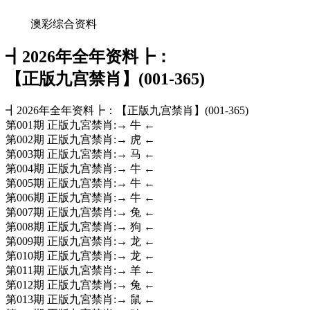
澳彩综合资料
┫
2026年全年资料┣：
【正版九宫禁肖】(001-365)
┫2026年全年资料┣：【正版九宫禁肖】(001-365)
第001期 正版九宮禁肖:→ 牛 ←
第002期 正版九宫禁肖:→ 虎 ←
第003期 正版九宮禁肖:→ 马 ←
第004期 正版九宫禁肖:→ 牛 ←
第005期 正版九宫禁肖:→ 牛 ←
第006期 正版九宫禁肖:→ 牛 ←
第007期 正版九宫禁肖:→ 兔 ←
第008期 正版九宮禁肖:→ 狗 ←
第009期 正版九宫禁肖:→ 龙 ←
第010期 正版九宫禁肖:→ 龙 ←
第011期 正版九宮禁肖:→ 羊 ←
第012期 正版九宫禁肖:→ 兔 ←
第013期 正版九宮禁肖:→ 鼠 ←