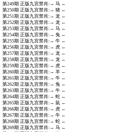
第249期 正版九宮禁肖:→ 马 ←
第250期 正版九宫禁肖:→ 猪 ←
第251期 正版九宫禁肖:→ 龙 ←
第252期 正版九宫禁肖:→ 龙 ←
第253期 正版九宫禁肖:→ 马 ←
第254期 正版九宮禁肖:→ 兔 ←
第255期 正版九宫禁肖:→ 牛 ←
第256期 正版九宮禁肖:→ 虎 ←
第257期 正版九宮禁肖:→ 龙 ←
第258期 正版九宫禁肖:→ 龙 ←
第259期 正版九宮禁肖:→ 虎 ←
第260期 正版九宫禁肖:→ 羊 ←
第261期 正版九宮禁肖:→ 牛 ←
第262期 正版九宫禁肖:→ 兔 ←
第263期 正版九宮禁肖:→ 牛 ←
第264期 正版九宫禁肖:→ 蛇 ←
第265期 正版九宫禁肖:→ 鼠 ←
第266期 正版九宫禁肖:→ 虎 ←
第267期 正版九宫禁肖:→ 牛 ←
第268期 正版九宫禁肖:→ 蛇 ←
第269期 正版九宫禁肖:→ 马 ←